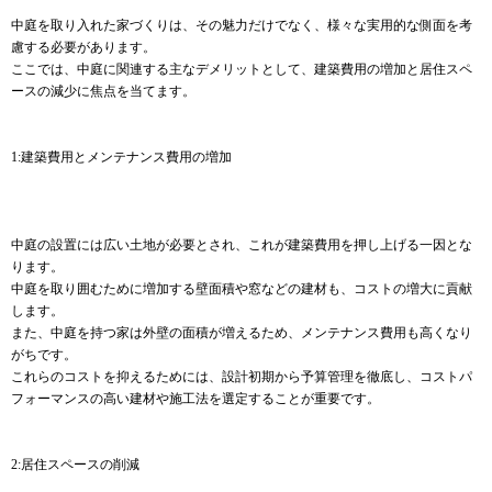
中庭を取り入れた家づくりは、その魅力だけでなく、様々な実用的な側面を考
慮する必要があります。
ここでは、中庭に関連する主なデメリットとして、建築費用の増加と居住スペ
ースの減少に焦点を当てます。
1:建築費用とメンテナンス費用の増加
中庭の設置には広い土地が必要とされ、これが建築費用を押し上げる一因とな
ります。
中庭を取り囲むために増加する壁面積や窓などの建材も、コストの増大に貢献
します。
また、中庭を持つ家は外壁の面積が増えるため、メンテナンス費用も高くなり
がちです。
これらのコストを抑えるためには、設計初期から予算管理を徹底し、コストパ
フォーマンスの高い建材や施工法を選定することが重要です。
2:居住スペースの削減