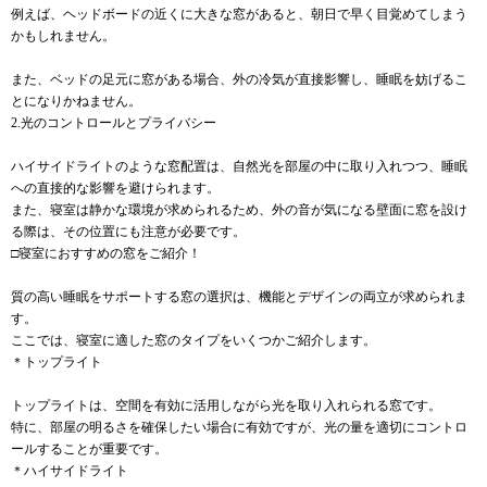
例えば、ヘッドボードの近くに大きな窓があると、朝日で早く目覚めてしまう
かもしれません。
また、ベッドの足元に窓がある場合、外の冷気が直接影響し、睡眠を妨げるこ
とになりかねません。
2.光のコントロールとプライバシー
ハイサイドライトのような窓配置は、自然光を部屋の中に取り入れつつ、睡眠
への直接的な影響を避けられます。
また、寝室は静かな環境が求められるため、外の音が気になる壁面に窓を設け
る際は、その位置にも注意が必要です。
□寝室におすすめの窓をご紹介！
質の高い睡眠をサポートする窓の選択は、機能とデザインの両立が求められま
す。
ここでは、寝室に適した窓のタイプをいくつかご紹介します。
＊トップライト
トップライトは、空間を有効に活用しながら光を取り入れられる窓です。
特に、部屋の明るさを確保したい場合に有効ですが、光の量を適切にコントロ
ールすることが重要です。
＊ハイサイドライト