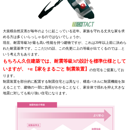
大規模自然災害が毎年のように起こっている近年。家族を守れる丈夫な家を求
める方は多くいらっしゃるのではないでしょうか。
現在、耐震等級3が最も高い性能を持つ建物ですが、これは20年以上前に決めら
れた耐震基準です。ここだけの話、この先更に上の等級が出てくるのでは…と
いう考え方もあります。
もちろん久住建築では、耐震等級3の設計を標準仕様として
いますが、 +α【家をまるごと 制震装置】
の住宅をご提案してお
ります。
制震装置を部分的に配置する制震住宅とは異なり、構造パネルに制震機能を加
えることで、建物の一部に負荷がかかることなく、家全体で揺れを抑え大きな
地震に対しても粘り強い住宅になります。